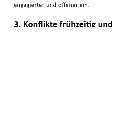
engagierter und offener ein.
3. Konflikte frühzeitig und
konstruktiv ansprechen
Eine Kultur der Anerkennung bedeutet
nicht, Konflikte zu vermeiden. Im
Gegenteil: Wertschätzend führen heißt
auch, schwierige Themen klar und
konstruktiv anzusprechen, bevor Frust
und Rückzug entstehen.
Hilfreich ist beispielsweise, aus einem
Vorwurf einen Wunsch zu machen (VW-
Methode): Beispielsweise anstelle von: