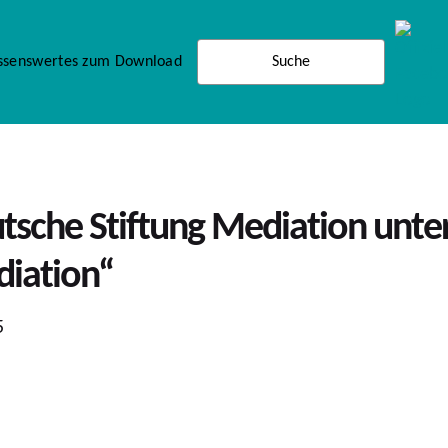
ssenswertes zum Download
tsche Stiftung Mediation unte
diation“
5