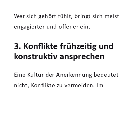
Wer sich gehört fühlt, bringt sich meist
engagierter und offener ein.
3. Konflikte frühzeitig und
konstruktiv ansprechen
Eine Kultur der Anerkennung bedeutet
nicht, Konflikte zu vermeiden. Im
Gegenteil: Wertschätzend führen heißt
auch, schwierige Themen klar und
konstruktiv anzusprechen, bevor Frust
und Rückzug entstehen.
Hilfreich ist beispielsweise, aus einem