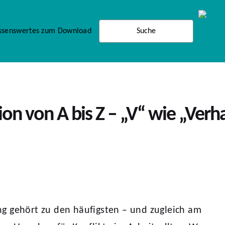
ssenswertes zum Download
on von A bis Z – „V“ wie „Verh
g gehört zu den häufigsten – und zugleich am