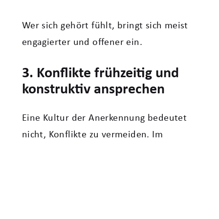
Wer sich gehört fühlt, bringt sich meist
engagierter und offener ein.
3. Konflikte frühzeitig und
konstruktiv ansprechen
Eine Kultur der Anerkennung bedeutet
nicht, Konflikte zu vermeiden. Im
Gegenteil: Wertschätzend führen heißt
auch, schwierige Themen klar und
konstruktiv anzusprechen, bevor Frust
und Rückzug entstehen.
Hilfreich ist beispielsweise, aus einem