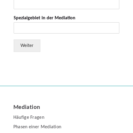
h
f
i
r
r
e
m
Spezialgebiet in der Mediation
f
E
e
m
a
r
i
e
l
n
Weiter
t
Mediation
Häufige Fragen
Phasen einer Mediation