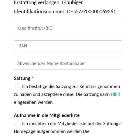
a
Erstattung verlangen. Gläubiger
r
i
t
Identifikationsnummer: DE52ZZZ00000069261
l
s
d
B
a
I
t
C
u
I
*
m
B
A
A
N
b
*
w
Satzung
*
e
i
Ich bestätige die Satzung zur Kenntnis genommen
c
zu haben und akzeptiere diese. Die Satzung kann
HIER
h
eingesehen werden.
e
n
d
Aufnahme in die Mitgliederliste
e
Ich möchte in die Mitgliederliste auf der Stiftungs-
r
Homepage aufgenommen werden Die
N