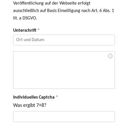
a
Veröffentlichung auf der Webseite erfolgt
m
ausschließlich auf Basis Einwilligung nach Art. 6 Abs. 1
e
lit. a DSGVO.
K
o
Unterschrift
*
n
t
o
i
U
n
n
h
t
a
e
b
r
e
s
r
c
h
Individuelles Captcha
*
r
i
Was ergibt 7+8?
f
t
*