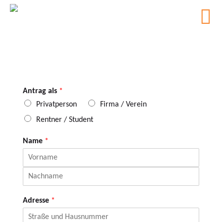
Antrag als
*
Privatperson
Firma / Verein
Rentner / Student
Name
*
F
i
r
L
s
a
Adresse
*
t
s
t