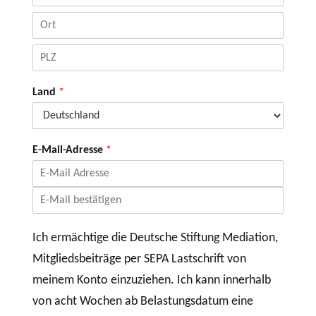
S
t
r
P
a
o
ß
s
e
O
t
u
r
l
n
Land
*
t
e
d
i
H
t
a
z
u
A
a
s
E-Mail-Adresse
*
h
u
n
l
u
f
m
n
m
E
a
e
m
h
r
a
C
i
m
o
Ich ermächtige die Deutsche Stiftung Mediation,
l
e
n
f
/
Mitgliedsbeiträge per SEPA Lastschrift von
i
G
r
meinem Konto einzuziehen. Ich kann innerhalb
e
m
b
E
von acht Wochen ab Belastungsdatum eine
m
u