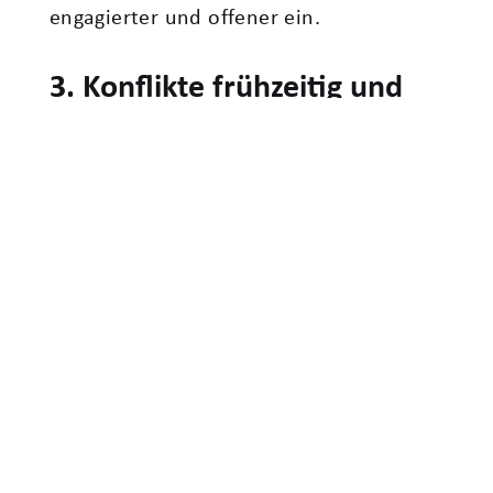
engagierter und offener ein.
3. Konflikte frühzeitig und
konstruktiv ansprechen
Eine Kultur der Anerkennung bedeutet
nicht, Konflikte zu vermeiden. Im
Gegenteil: Wertschätzend führen heißt
auch, schwierige Themen klar und
konstruktiv anzusprechen, bevor Frust
und Rückzug entstehen.
Hilfreich ist beispielsweise, aus einem
Vorwurf einen Wunsch zu machen (VW-
Methode): Beispielsweise anstelle von: