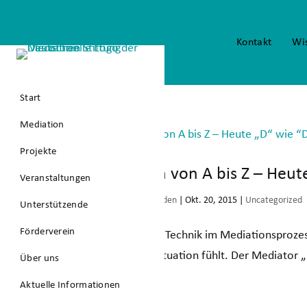
Kontakt
Wi
Start
Mediation
Projekte
Mediation von A bis Z – Heu
Veranstaltungen
von
Robert Hausladen
|
Okt. 20, 2015
|
Uncategorized
Unterstützende
Förderverein
Eine hilfreiche Technik im Mediationsprozes
bestimmten Situation fühlt. Der Mediator 
Über uns
Aktuelle Informationen